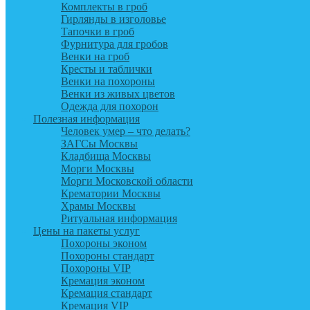
Комплекты в гроб
Гирлянды в изголовье
Тапочки в гроб
Фурнитура для гробов
Венки на гроб
Кресты и таблички
Венки на похороны
Венки из живых цветов
Одежда для похорон
Полезная информация
Человек умер – что делать?
ЗАГСы Москвы
Кладбища Москвы
Морги Москвы
Морги Московской области
Крематории Москвы
Храмы Москвы
Ритуальная информация
Цены на пакеты услуг
Похороны эконом
Похороны стандарт
Похороны VIP
Кремация эконом
Кремация стандарт
Кремация VIP