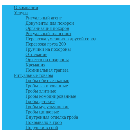
О компании
Услуги
Ритуальный агент
Документы для похорон
Организация похорон
Ритуальный транспорт
Перевозка умерших в другой город
Перевозка груза 200
Грузчики на похороны
Отпевание
Оркестр на похороны
Кремация
Поминальная трапеза
Ритуальные товары
Гробы обитые тканью
Гробы лакированные
Гробы элитные
Гробы комбинированные
Гробы детские
Гробы мусульманские
Гробы цинковые
Внутренняя отделка гроба
Покрывало в гроб
Подушки в гроб