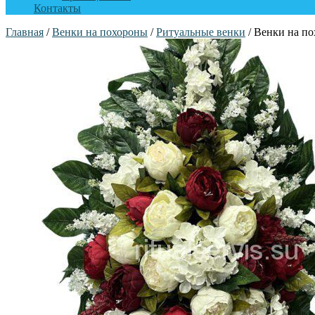
Контакты
Главная
/
Венки на похороны
/
Ритуальные венки
/ Венки на п