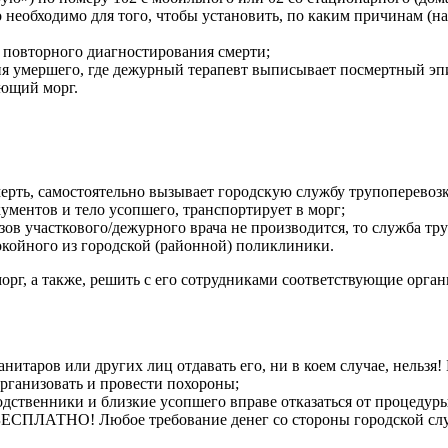
то необходимо для того, чтобы установить, по каким причинам (
я повторного диагностирования смерти;
ия умершего, где дежурный терапевт выписывает посмертный эп
ующий морг.
ерть, самостоятельно вызывает городскую службу трупоперевозк
ументов и тело усопшего, транспортирует в морг;
ызов участкового/дежурного врача не производится, то служба т
окойного из городской (районной) поликлиники.
орг, а также, решить с его сотрудниками соответствующие орга
анитаров или других лиц отдавать его, ни в коем случае, нельзя
организовать и провести похороны;
родственники и близкие усопшего вправе отказаться от процедур
 БЕСПЛАТНО! Любое требование денег со стороны городской сл