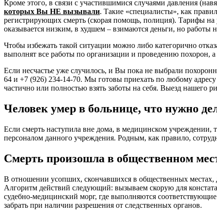
Кроме этого, в связи с участившимися случаями давления (нав
которых Вы НЕ вызывали
. Такие «специалисты», как прави
регистрирующих смерть (скорая помощь, полиция). Тарифы на у
оказывается низким, в худшем – взимаются деньги, но работы 
Чтобы избежать такой ситуации можно либо категорично отказ
выполнят все работы по организации и проведению похорон, а
Если несчастье уже случилось, и Вы пока не выбрали похорон
64 и +7 (926) 234-14-70. Мы готовы приехать по любому адресу
частично или полностью взять заботы на себя. Выезд нашего
Человек умер в больнице, что нужно де
Если смерть наступила вне дома, в медицинском учреждении, 
персоналом данного учреждения. Родным, как правило, сотрудн
Смерть произошла в общественном месте
В отношении усопших, скончавшихся в общественных местах, 
Алгоритм действий следующий: вызываем скорую для констатац
судебно-медицинский морг, где выполняются соответствующие 
забрать при наличии разрешения от следственных органов.