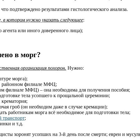
 что подтверждено результатами гистологического анализа.
г, в котором нужно указать следующее
:
 агента или иного доверенного лица);
лено в морг?
ственная организация похорон.
Нужно:
атуре морга);
ли районном филиале МФЦ;
ом филиале МФЦ) – она необходима для получения пособия;
подготовке тела усопшего к прощальной церемонии;
 крематория;
ая гроб (он необходим даже в случае кремации);
едать работникам морга всё необходимое для подготовки тела;
й транспорт
;
инки и т.д.
сты хоронят усопших на 3-й день после смерти; евреи и мусульм