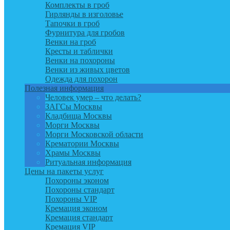
Комплекты в гроб
Гирлянды в изголовье
Тапочки в гроб
Фурнитура для гробов
Венки на гроб
Кресты и таблички
Венки на похороны
Венки из живых цветов
Одежда для похорон
Полезная информация
Человек умер – что делать?
ЗАГСы Москвы
Кладбища Москвы
Морги Москвы
Морги Московской области
Крематории Москвы
Храмы Москвы
Ритуальная информация
Цены на пакеты услуг
Похороны эконом
Похороны стандарт
Похороны VIP
Кремация эконом
Кремация стандарт
Кремация VIP