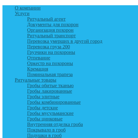
О компании
Услуги
Ритуальный агент
Документы для похорон
Организация похорон
Ритуальный транспорт
Перевозка умерших в другой город
Перевозка груза 200
Грузчики на похороны
Отпевание
Оркестр на похороны
Кремация
Поминальная трапеза
Ритуальные товары
Гробы обитые тканью
Гробы лакированные
Гробы элитные
Гробы комбинированные
Гробы детские
Гробы мусульманские
Гробы цинковые
Внутренняя отделка гроба
Покрывало в гроб
Подушки в гроб