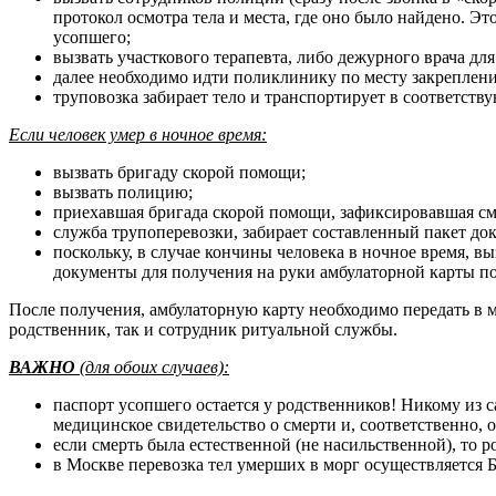
протокол осмотра тела и места, где оно было найдено. Э
усопшего;
вызвать участкового терапевта, либо дежурного врача дл
далее необходимо идти поликлинику по месту закреплен
труповозка забирает тело и транспортирует в соответств
Если человек умер в ночное время:
вызвать бригаду скорой помощи;
вызвать полицию;
приехавшая бригада скорой помощи, зафиксировавшая см
служба трупоперевозки, забирает составленный пакет док
поскольку, в случае кончины человека в ночное время, в
документы для получения на руки амбулаторной карты п
После получения, амбулаторную карту необходимо передать в м
родственник, так и сотрудник ритуальной службы.
ВАЖНО
(для обоих случаев):
паспорт усопшего остается у родственников! Никому из с
медицинское свидетельство о смерти и, соответственно, 
если смерть была естественной (не насильственной), то 
в Москве перевозка тел умерших в морг осуществляется