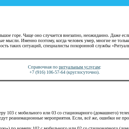
льшое горе. Чаще оно случается внезапно, неожиданно. Даже есл
ые мысли. Именно поэтому, когда человек умер, многие не только
ность таких ситуаций, специалисты похоронной службы «Ритуаль
Справочная по
ритуальным услугам
:
+7 (916) 106-57-64 (круглосуточно).
ру 103 с мобильного или 03 со стационарного (домашнего) теле
дут реанимационные мероприятия. Если, всё же, ошибки не про
орую») по номеру 102 с мобильного или 02 со стационарного (до