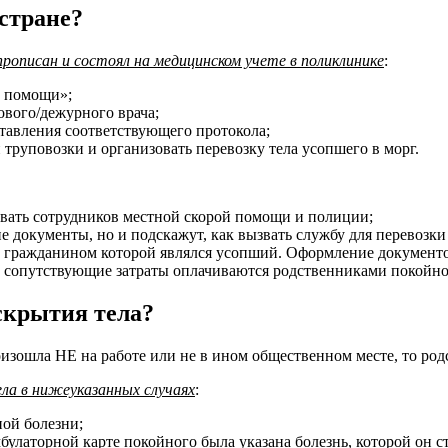
/стране?
 прописан и состоял на медицинском учете в поликлинике
:
й помощи»;
ового/дежурного врача;
ставления соответствующего протокола;
труповозки и организовать перевозку тела усопшего в морг.
ызвать сотрудников местной скорой помощи и полиции;
е документы, но и подскажут, как вызвать службу для перевозки 
ы, гражданином которой являлся усопший. Оформление документо
е сопутствующие затраты оплачиваются родственниками покойно
скрытия тела?
изошла НЕ на работе или не в ином общественном месте, то родс
ла в нижеуказанных случаях
:
ной болезни;
улаторной карте покойного была указана болезнь, которой он ст