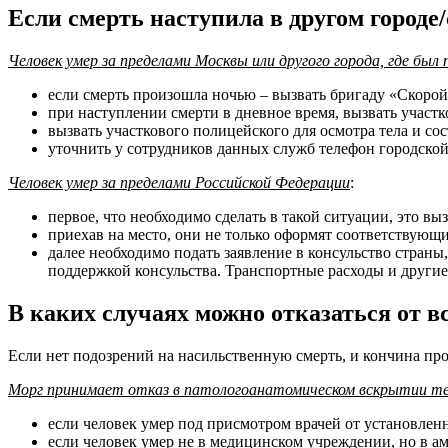
Если смерть наступила в другом городе
Человек умер за пределами Москвы или другого города, где был
если смерть произошла ночью – вызвать бригаду «Скоро
при наступлении смерти в дневное время, вызвать участк
вызвать участкового полицейского для осмотра тела и со
уточнить у сотрудников данных служб телефон городской 
Человек умер за пределами Российской Федерации
:
первое, что необходимо сделать в такой ситуации, это в
приехав на место, они не только оформят соответствующи
далее необходимо подать заявление в консульство стран
поддержкой консульства. Транспортные расходы и други
В каких случаях можно отказаться от в
Если нет подозрений на насильственную смерть, и кончина про
Морг принимает отказ в патологоанатомическом вскрытии те
если человек умер под присмотром врачей от установлен
если человек умер не в медицинском учреждении, но в амб