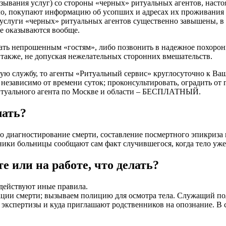
язывания услуг) со стороны «черных» ритуальных агентов, наст
ло, покупают информацию об усопших и адресах их проживания 
слуги «черных» ритуальных агентов существенно завышены, в то
не оказываются вообще.
ать непрошенным «гостям», либо позвонить в надежное похорон
 также, не допуская нежелательных сторонних вмешательств.
ную службу, то агенты «Ритуальный сервис» круглосуточно к Ва
 независимо от времени суток; проконсультировать, оградить от 
 ритуального агента по Москве и области – БЕСПЛАТНЫЙ.
лать?
то диагностирование смерти, составление посмертного эпикриза
ики больницы сообщают сам факт случившегося, когда тело уже 
 или на работе, что делать?
действуют иные правила.
ии смерти; вызываем полицию для осмотра тела. Служащий поли
экспертизы и куда приглашают родственников на опознание. В с