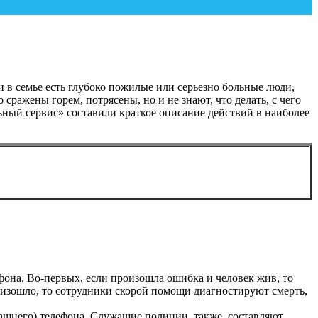
и в семье есть глубоко пожилые или серьезно больные люди,
 сражены горем, потрясены, но и не знают, что делать, с чего
ный сервис» составили краткое описание действий в наиболее
фона. Во-первых, если произошла ошибка и человек жив, то
изошло, то сотрудники скорой помощи диагностируют смерть,
машнего) телефона. Служащие полиции, также, составляют