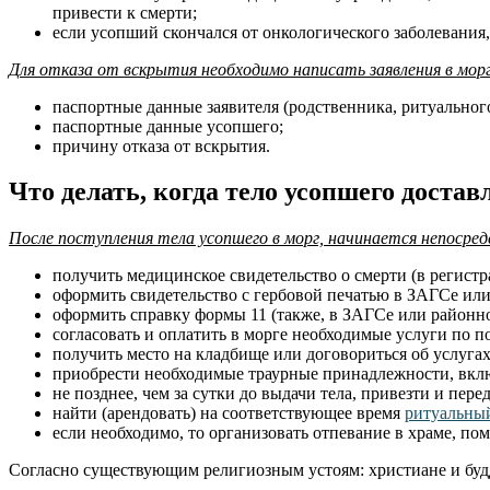
привести к смерти;
если усопший скончался от онкологического заболевания,
Для отказа от вскрытия необходимо написать заявления в мор
паспортные данные заявителя (родственника, ритуального
паспортные данные усопшего;
причину отказа от вскрытия.
Что делать, когда тело усопшего достав
После поступления тела усопшего в морг, начинается непосред
получить медицинское свидетельство о смерти (в регистр
оформить свидетельство с гербовой печатью в ЗАГСе и
оформить справку формы 11 (также, в ЗАГСе или районн
согласовать и оплатить в морге необходимые услуги по 
получить место на кладбище или договориться об услугах
приобрести необходимые траурные принадлежности, включ
не позднее, чем за сутки до выдачи тела, привезти и пер
найти (арендовать) на соответствующее время
ритуальны
если необходимо, то организовать отпевание в храме, пом
Согласно существующим религиозным устоям: христиане и будди