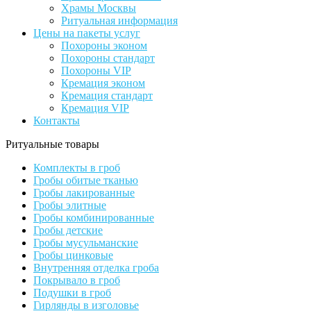
Храмы Москвы
Ритуальная информация
Цены на пакеты услуг
Похороны эконом
Похороны стандарт
Похороны VIP
Кремация эконом
Кремация стандарт
Кремация VIP
Контакты
Ритуальные товары
Комплекты в гроб
Гробы обитые тканью
Гробы лакированные
Гробы элитные
Гробы комбинированные
Гробы детские
Гробы мусульманские
Гробы цинковые
Внутренняя отделка гроба
Покрывало в гроб
Подушки в гроб
Гирлянды в изголовье