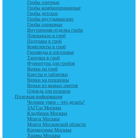
Гробы элитные
Гробы комбинированные
Гробы детские
Гробы мусульманские
Гробы цинковые
Внутренняя отделка гроба
Покрывало в гроб
Подушки в гроб
Комплекты в гроб
Гирлянды в изголовье
Тапочки в гроб
Фурнитура для гробов
Венки на гроб
Кресты и таблички
Венки на похороны
Венки из живых цветов
Одежда для похорон
Полезная информация
Человек умер – что делать?
ЗАГСы Москвы
Кладбища Москвы
Морги Москвы
Морги Московской области
Крематории Москвы
Храмы Москвы