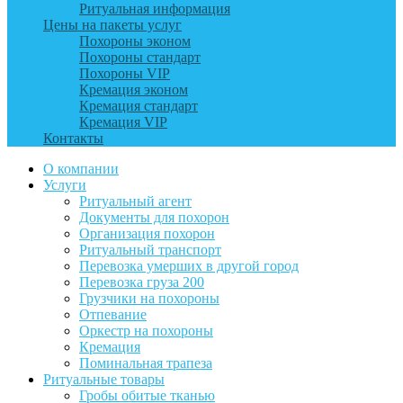
Ритуальная информация
Цены на пакеты услуг
Похороны эконом
Похороны стандарт
Похороны VIP
Кремация эконом
Кремация стандарт
Кремация VIP
Контакты
О компании
Услуги
Ритуальный агент
Документы для похорон
Организация похорон
Ритуальный транспорт
Перевозка умерших в другой город
Перевозка груза 200
Грузчики на похороны
Отпевание
Оркестр на похороны
Кремация
Поминальная трапеза
Ритуальные товары
Гробы обитые тканью