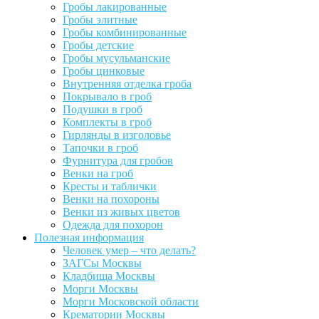
Гробы лакированные
Гробы элитные
Гробы комбинированные
Гробы детские
Гробы мусульманские
Гробы цинковые
Внутренняя отделка гроба
Покрывало в гроб
Подушки в гроб
Комплекты в гроб
Гирлянды в изголовье
Тапочки в гроб
Фурнитура для гробов
Венки на гроб
Кресты и таблички
Венки на похороны
Венки из живых цветов
Одежда для похорон
Полезная информация
Человек умер – что делать?
ЗАГСы Москвы
Кладбища Москвы
Морги Москвы
Морги Московской области
Крематории Москвы