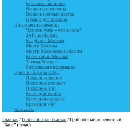
Кресты и таблички
Венки на похороны
Венки из живых цветов
Одежда для похорон
Полезная информация
Человек умер – что делать?
ЗАГСы Москвы
Кладбища Москвы
Морги Москвы
Морги Московской области
Крематории Москвы
Храмы Москвы
Ритуальная информация
Цены на пакеты услуг
Похороны эконом
Похороны стандарт
Похороны VIP
Кремация эконом
Кремация стандарт
Кремация VIP
Контакты
Главная
/
Гробы обитые тканью
/ Гроб обитый деревянный
“Бант” (атлас)