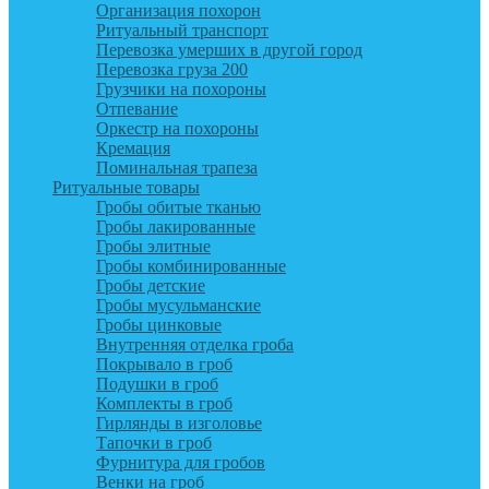
Организация похорон
Ритуальный транспорт
Перевозка умерших в другой город
Перевозка груза 200
Грузчики на похороны
Отпевание
Оркестр на похороны
Кремация
Поминальная трапеза
Ритуальные товары
Гробы обитые тканью
Гробы лакированные
Гробы элитные
Гробы комбинированные
Гробы детские
Гробы мусульманские
Гробы цинковые
Внутренняя отделка гроба
Покрывало в гроб
Подушки в гроб
Комплекты в гроб
Гирлянды в изголовье
Тапочки в гроб
Фурнитура для гробов
Венки на гроб