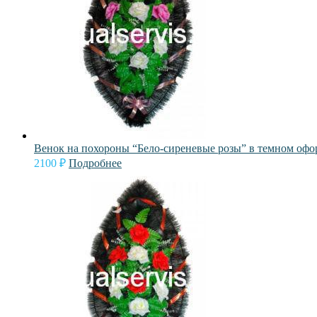
Венок на похороны “Бело-сиреневые розы” в темном оф
2100
₽
Подробнее