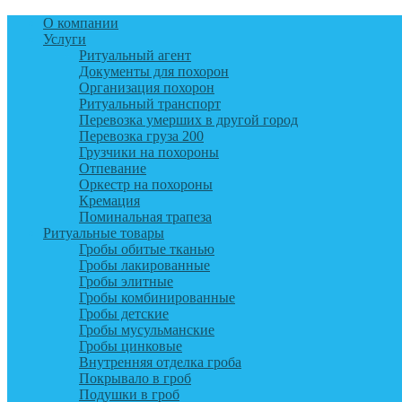
О компании
Услуги
Ритуальный агент
Документы для похорон
Организация похорон
Ритуальный транспорт
Перевозка умерших в другой город
Перевозка груза 200
Грузчики на похороны
Отпевание
Оркестр на похороны
Кремация
Поминальная трапеза
Ритуальные товары
Гробы обитые тканью
Гробы лакированные
Гробы элитные
Гробы комбинированные
Гробы детские
Гробы мусульманские
Гробы цинковые
Внутренняя отделка гроба
Покрывало в гроб
Подушки в гроб