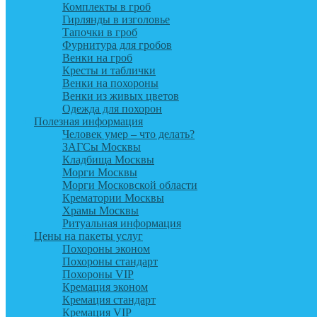
Комплекты в гроб
Гирлянды в изголовье
Тапочки в гроб
Фурнитура для гробов
Венки на гроб
Кресты и таблички
Венки на похороны
Венки из живых цветов
Одежда для похорон
Полезная информация
Человек умер – что делать?
ЗАГСы Москвы
Кладбища Москвы
Морги Москвы
Морги Московской области
Крематории Москвы
Храмы Москвы
Ритуальная информация
Цены на пакеты услуг
Похороны эконом
Похороны стандарт
Похороны VIP
Кремация эконом
Кремация стандарт
Кремация VIP