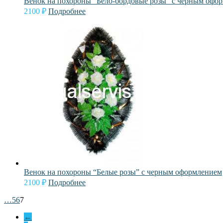
Венок на похороны “Бело-бордовые розы” с черным офо
2100
₽
Подробнее
Венок на похороны “Белые розы” с черным оформлением
2100
₽
Подробнее
…
5
6
7
←