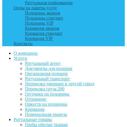
Ритуальная информация
Цены на пакеты услуг
Похороны эконом
Похороны стандарт
Похороны VIP
Кремация эконом
Кремация стандарт
Кремация VIP
Контакты
О компании
Услуги
Ритуальный агент
Документы для похорон
Организация похорон
Ритуальный транспорт
Перевозка умерших в другой город
Перевозка груза 200
Грузчики на похороны
Отпевание
Оркестр на похороны
Кремация
Поминальная трапеза
Ритуальные товары
Гробы обитые тканью