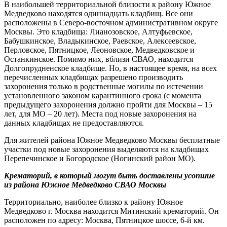
В наибольшей территориальной близости к району Южное
Медведково находятся одиннадцать кладбищ. Все они
расположены в Северо-восточном административном округе
Москвы. Это кладбища: Лианозовское, Алтуфьевское,
Бабушкинское, Владыкинское, Раевское, Алексеевское,
Перловское, Пятницкое, Леоновское, Медведковское и
Останкинское. Помимо них, вблизи СВАО, находится
Долгопрудненское кладбище. Но, в настоящее время, на всех
перечисленных кладбищах разрешено производить
захоронения только в родственные могилы по истечении
установленного законом карантинного срока (с момента
предыдущего захоронения должно пройти для Москвы – 15
лет, для МО – 20 лет). Места под новые захоронения на
данных кладбищах не предоставляются.
Для жителей района Южное Медведково Москвы бесплатные
участки под новые захоронения выделяются на кладбищах
Перепечинское и Богородское (Ногинский район МО).
Крематорий, в который могут быть доставлены усопшие
из района
Южное Медведково
СВАО Москвы
Территориально, наиболее близко к району Южное
Медведково г. Москва находится Митинский крематорий. Он
расположен по адресу: Москва, Пятницкое шоссе, 6-й км.