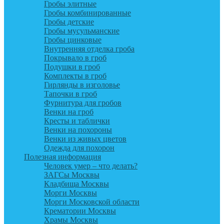
Гробы элитные
Гробы комбинированные
Гробы детские
Гробы мусульманские
Гробы цинковые
Внутренняя отделка гроба
Покрывало в гроб
Подушки в гроб
Комплекты в гроб
Гирлянды в изголовье
Тапочки в гроб
Фурнитура для гробов
Венки на гроб
Кресты и таблички
Венки на похороны
Венки из живых цветов
Одежда для похорон
Полезная информация
Человек умер – что делать?
ЗАГСы Москвы
Кладбища Москвы
Морги Москвы
Морги Московской области
Крематории Москвы
Храмы Москвы