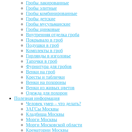
Гробы лакированные
Гробы элитные
Гробы комбинированные
Гробы детские
Гробы мусульманские
Гробы цинковые
Внутренняя отделка гроба
Покрывало в гроб
Подушки в гроб
Комплекты в гроб
Гирлянды в изголовье
Тапочки в гроб
Фурнитура для гробов
Венки на гроб
Кресты и таблички
Венки на похороны
Венки из живых цветов
Одежда для похорон
Полезная информация
Человек умер – что делать?
ЗАГСы Москвы
Кладбища Москвы
Морги Москвы
Морги Московской области
Крематории Москвы