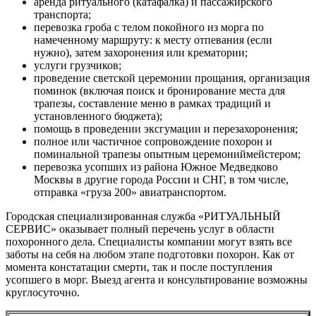
аренда ритуального (катафалка) и пассажирского
транспорта;
перевозка гроба с телом покойного из морга по
намеченному маршруту: к месту отпевания (если
нужно), затем захоронения или крематории;
услуги грузчиков;
проведение светской церемонии прощания, организация
поминок (включая поиск и бронирование места для
трапезы, составление меню в рамках традиций и
установленного бюджета);
помощь в проведении эксгумации и перезахоронения;
полное или частичное сопровождение похорон и
поминальной трапезы опытным церемониймейстером;
перевозка усопших из района Южное Медведково
Москвы в другие города России и СНГ, в том числе,
отправка «груза 200» авиатранспортом.
Городская специализированная служба «РИТУАЛЬНЫЙ
СЕРВИС» оказывает полный перечень услуг в области
похоронного дела. Специалисты компании могут взять все
заботы на себя на любом этапе подготовки похорон. Как от
момента констатации смерти, так и после поступления
усопшего в морг. Выезд агента и консультирование возможны
круглосуточно.