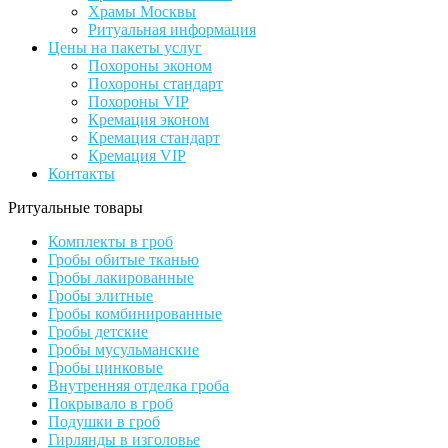
Храмы Москвы
Ритуальная информация
Цены на пакеты услуг
Похороны эконом
Похороны стандарт
Похороны VIP
Кремация эконом
Кремация стандарт
Кремация VIP
Контакты
Ритуальные товары
Комплекты в гроб
Гробы обитые тканью
Гробы лакированные
Гробы элитные
Гробы комбинированные
Гробы детские
Гробы мусульманские
Гробы цинковые
Внутренняя отделка гроба
Покрывало в гроб
Подушки в гроб
Гирлянды в изголовье