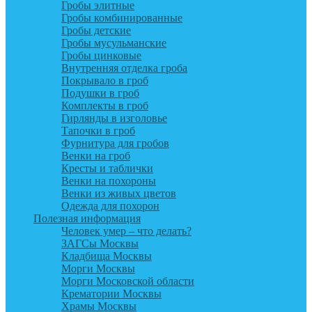
Гробы элитные
Гробы комбинированные
Гробы детские
Гробы мусульманские
Гробы цинковые
Внутренняя отделка гроба
Покрывало в гроб
Подушки в гроб
Комплекты в гроб
Гирлянды в изголовье
Тапочки в гроб
Фурнитура для гробов
Венки на гроб
Кресты и таблички
Венки на похороны
Венки из живых цветов
Одежда для похорон
Полезная информация
Человек умер – что делать?
ЗАГСы Москвы
Кладбища Москвы
Морги Москвы
Морги Московской области
Крематории Москвы
Храмы Москвы