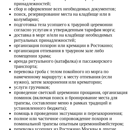
принадлежностей;
сбор и оформление всех необходимых документов;
поиск, резервирование места на кладбище или в
колумбарии;
подготовка тела усопшего к траурной церемонии
согласно услугам и утвержденным тарифам морга;
доставка в морг и/или на кладбище необходимых
ритуальных принадлежностей;
организация похорон или кремации в Ростокино;
организация отпевания в траурном зале либо
помещении храма;
аренда ритуального (катафалка) и пассажирского
транспорта;
перевозка гроба с телом покойного из морга по
намеченному маршруту: к месту отпевания (если
нужно), затем захоронения или крематории;
услуги грузчиков;
проведение светской церемонии прощания, организация
поминок (включая поиск и бронирование места для
трапезы, составление меню в рамках традиций и
установленного бюджета);
помощь в проведении эксгумации и перезахоронения;
полное или частичное сопровождение похорон и
поминальной трапезы опытным церемониймейстером;
перевозка усопших из Ростокино Москвы в другие