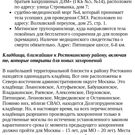
братьев Бахрушиных ДЗМ» (ГКБ №5, №14), расположен
по адресу: улица Стромынка, дом 7;
судебно-медицинский морг №4, который принимает
тела усопших для проведения СМЭ. Расположен по
адресу: Волховский переулок, дом 25, стр. 1.
Митинское трупохранилище, куда направляются тела
покойных для бесплатного сохранения до для похорон
(кремации). Наличие медицинского свидетельства о
смерти обязательно. Адрес: Пятницкое шоссе, 6-й км.
Кладбища, ближайшие к Ростокинскому району, включая
те, которые открыты для новых захоронений
В наибольшей территориальной близости к району Ростокино
находятся одиннадцать кладбищ. Все они расположены в
Северо-восточном административном округе Москвы. Это
кладбища: Лианозовское, Алтуфьевское, Бабушкинское,
Владыкинское, Раевское, Алексеевское, Перловское,
Пятницкое, Леоновское, Медведковское и Останкинское.
Помимо них, вблизи СВАО, находится Долгопрудненское
кладбище. Но, в настоящее время, на всех перечисленных
кладбищах разрешено производить захоронения только в
родственные могилы по истечении установленного законом
карантинного срока (с момента предыдущего захоронения
должно пройти для Москвы – 15 лет, для МО – 20 лет). Места