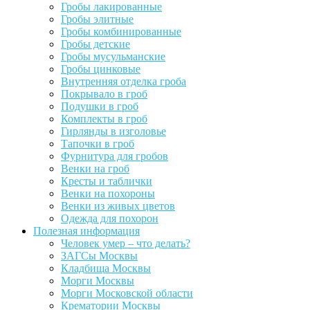
Гробы лакированные
Гробы элитные
Гробы комбинированные
Гробы детские
Гробы мусульманские
Гробы цинковые
Внутренняя отделка гроба
Покрывало в гроб
Подушки в гроб
Комплекты в гроб
Гирлянды в изголовье
Тапочки в гроб
Фурнитура для гробов
Венки на гроб
Кресты и таблички
Венки на похороны
Венки из живых цветов
Одежда для похорон
Полезная информация
Человек умер – что делать?
ЗАГСы Москвы
Кладбища Москвы
Морги Москвы
Морги Московской области
Крематории Москвы