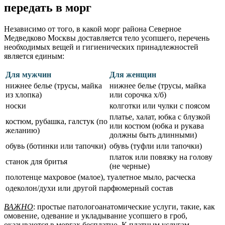
передать в морг
Независимо от того, в какой морг района Северное
Медведково Москвы доставляется тело усопшего, перечень
необходимых вещей и гигиенических принадлежностей
является единым:
Для мужчин
Для женщин
нижнее белье (трусы, майка
нижнее белье (трусы, майка
из хлопка)
или сорочка х/б)
носки
колготки или чулки с поясом
платье, халат, юбка с блузкой
костюм, рубашка, галстук (по
или костюм (юбка и рукава
желанию)
должны быть длинными)
обувь (ботинки или тапочки)
обувь (туфли или тапочки)
платок или повязку на голову
станок для бритья
(не черные)
полотенце махровое (малое), туалетное мыло, расческа
одеколон/духи или другой парфюмерный состав
ВАЖНО
: простые патологоанатомические услуги, такие, как
омовение, одевание и укладывание усопшего в гроб,
оказываются в моргах бесплатно. К платным услугам