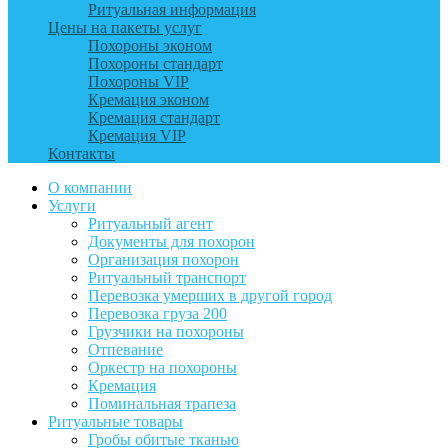
Ритуальная информация
Цены на пакеты услуг
Похороны эконом
Похороны стандарт
Похороны VIP
Кремация эконом
Кремация стандарт
Кремация VIP
Контакты
О компании
Услуги
Ритуальный агент
Документы для похорон
Организация похорон
Ритуальный транспорт
Перевозка умерших в другой город
Перевозка груза 200
Грузчики на похороны
Отпевание
Оркестр на похороны
Кремация
Поминальная трапеза
Ритуальные товары
Гробы обитые тканью