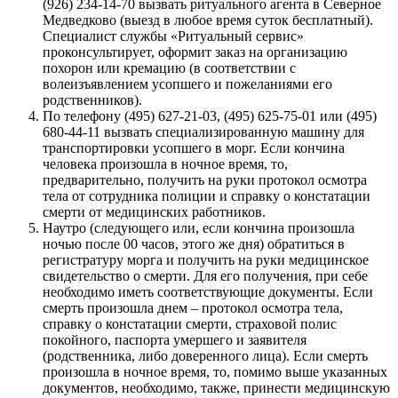
(926) 234-14-70 вызвать ритуального агента в Северное
Медведково (выезд в любое время суток бесплатный).
Специалист службы «Ритуальный сервис»
проконсультирует, оформит заказ на организацию
похорон или кремацию (в соответствии с
волеизъявлением усопшего и пожеланиями его
родственников).
По телефону (495) 627-21-03, (495) 625-75-01 или (495)
680-44-11 вызвать специализированную машину для
транспортировки усопшего в морг. Если кончина
человека произошла в ночное время, то,
предварительно, получить на руки протокол осмотра
тела от сотрудника полиции и справку о констатации
смерти от медицинских работников.
Наутро (следующего или, если кончина произошла
ночью после 00 часов, этого же дня) обратиться в
регистратуру морга и получить на руки медицинское
свидетельство о смерти. Для его получения, при себе
необходимо иметь соответствующие документы. Если
смерть произошла днем – протокол осмотра тела,
справку о констатации смерти, страховой полис
покойного, паспорта умершего и заявителя
(родственника, либо доверенного лица). Если смерть
произошла в ночное время, то, помимо выше указанных
документов, необходимо, также, принести медицинскую