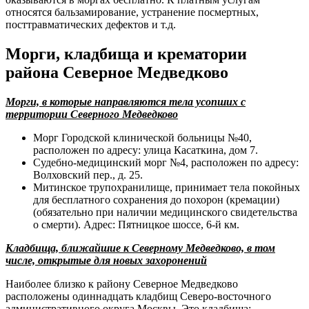
относятся бальзамирование, устранение посмертных,
посттравматических дефектов и т.д.
Морги, кладбища и крематории
района Северное Медведково
Морги, в которые направляются тела усопших с
территории Северного Медведково
Морг Городской клинической больницы №40,
расположен по адресу: улица Касаткина, дом 7.
Судебно-медицинский морг №4, расположен по адресу:
Волховский пер., д. 25.
Митинское трупохранилище, принимает тела покойных
для бесплатного сохранения до похорон (кремации)
(обязательно при наличии медицинского свидетельства
о смерти). Адрес: Пятницкое шоссе, 6-й км.
Кладбища, ближайшие к Северному Медведково, в том
числе, открытые для новых захоронений
Наиболее близко к району Северное Медведково
расположены одиннадцать кладбищ Северо-восточного
административного округа Москвы. Это кладбища: