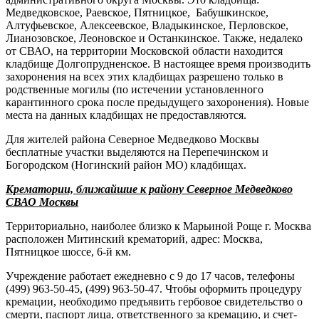
Медведковское, Раевское, Пятницкое, Бабушкинское,
Алтуфьевское, Алексеевское, Владыкинское, Перловское,
Лианозовское, Леоновское и Останкинское. Также, недалеко
от СВАО, на территории Московской области находится
кладбище Долгопрудненское. В настоящее время производить
захоронения на всех этих кладбищах разрешено только в
родственные могилы (по истечении установленного
карантинного срока после предыдущего захоронения). Новые
места на данных кладбищах не предоставляются.
Для жителей района Северное Медведково Москвы
бесплатные участки выделяются на Перепечинском и
Богородском (Ногинский район МО) кладбищах.
Крематории, ближайшие к району Северное Медведково
СВАО Москвы
Территориально, наиболее близко к Марьиной Роще г. Москва
расположен Митинский крематорий, адрес: Москва,
Пятницкое шоссе, 6-й км.
Учреждение работает ежедневно с 9 до 17 часов, телефоны
(499) 963‑50-45, (499) 963‑50-47. Чтобы оформить процедуру
кремации, необходимо предъявить гербовое свидетельство о
смерти, паспорт лица, ответственного за кремацию, и счет-