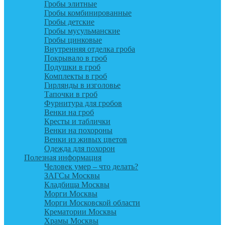
Гробы элитные
Гробы комбинированные
Гробы детские
Гробы мусульманские
Гробы цинковые
Внутренняя отделка гроба
Покрывало в гроб
Подушки в гроб
Комплекты в гроб
Гирлянды в изголовье
Тапочки в гроб
Фурнитура для гробов
Венки на гроб
Кресты и таблички
Венки на похороны
Венки из живых цветов
Одежда для похорон
Полезная информация
Человек умер – что делать?
ЗАГСы Москвы
Кладбища Москвы
Морги Москвы
Морги Московской области
Крематории Москвы
Храмы Москвы