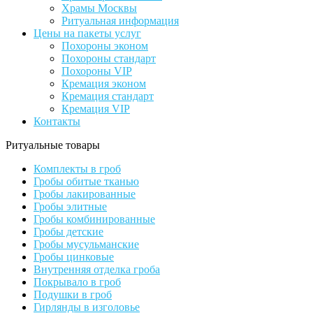
Храмы Москвы
Ритуальная информация
Цены на пакеты услуг
Похороны эконом
Похороны стандарт
Похороны VIP
Кремация эконом
Кремация стандарт
Кремация VIP
Контакты
Ритуальные товары
Комплекты в гроб
Гробы обитые тканью
Гробы лакированные
Гробы элитные
Гробы комбинированные
Гробы детские
Гробы мусульманские
Гробы цинковые
Внутренняя отделка гроба
Покрывало в гроб
Подушки в гроб
Гирлянды в изголовье