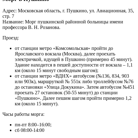
Адрес: Московская область, г. Пушкино, ул. Авиационная, 35,
стр. 7
Название: Морг пушкинской районной больницы имени
профессора В. Н. Розанова.
Проезд:
от станции метро «Комсомольская» пройти до
Ярославского вокзала (Москва), далее проехать
электричкой, идущей в Пушкино (примерно 45 минут).
Здание находится в пешей доступности от вокзала – 1,1
км (около 15 минут свободным шагом);
от станции метро «ВДНХ» автобусом (№136, 834, 903
или 903к), маршруткой № 551к либо троллейбусом №76
до остановки «Улица Докукина». Затем автобусом №451
проехать 27 остановок (50-55 минут) до станции
«Пушкино». Далее пешим шагом пройти примерно 1,2
км (около 15 минут).
Часы работы морга:
пн-пт 8:00–16:00;
сб 08:00-14:00