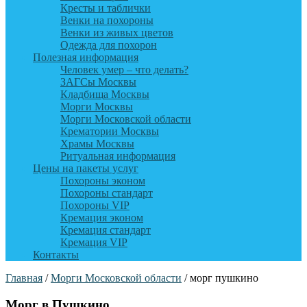
Кресты и таблички
Венки на похороны
Венки из живых цветов
Одежда для похорон
Полезная информация
Человек умер – что делать?
ЗАГСы Москвы
Кладбища Москвы
Морги Москвы
Морги Московской области
Крематории Москвы
Храмы Москвы
Ритуальная информация
Цены на пакеты услуг
Похороны эконом
Похороны стандарт
Похороны VIP
Кремация эконом
Кремация стандарт
Кремация VIP
Контакты
Главная
/
Морги Московской области
/
морг пушкино
Морг в Пушкино