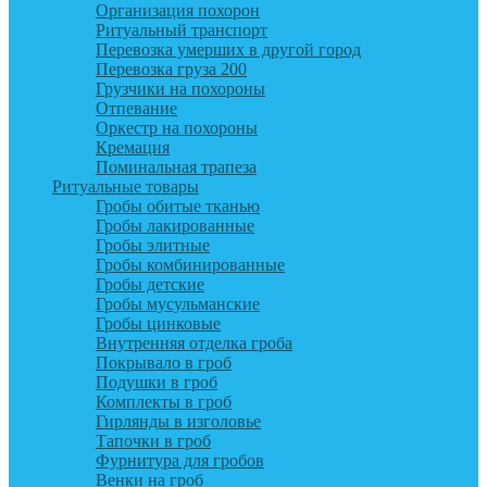
Организация похорон
Ритуальный транспорт
Перевозка умерших в другой город
Перевозка груза 200
Грузчики на похороны
Отпевание
Оркестр на похороны
Кремация
Поминальная трапеза
Ритуальные товары
Гробы обитые тканью
Гробы лакированные
Гробы элитные
Гробы комбинированные
Гробы детские
Гробы мусульманские
Гробы цинковые
Внутренняя отделка гроба
Покрывало в гроб
Подушки в гроб
Комплекты в гроб
Гирлянды в изголовье
Тапочки в гроб
Фурнитура для гробов
Венки на гроб