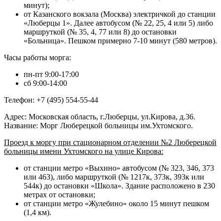
минут);
от Казанского вокзала (Москва) электричкой до станции
«Люберцы 1». Далее автобусом (№ 22, 25, 4 или 5) либо
маршруткой (№ 35, 4, 77 или 8) до остановки
«Больница». Пешком примерно 7-10 минут (580 метров).
Часы работы морга:
пн-пт 9:00-17:00
сб 9:00-14:00
Телефон: +7 (495) 554-55-44
Адрес: Московская область, г.Люберцы, ул.Кирова, д.36.
Название: Морг Люберецкой больницы им.Ухтомского.
Проезд к моргу при стационарном отделении №2 Люберецкой
больницы имени Ухтомского на улице Кирова:
от станции метро «Выхино» автобусом (№ 323, 346, 373
или 463), либо маршруткой (№ 1217к, 373к, 393к или
544к) до остановки «Школа». Здание расположено в 230
метрах от остановки;
от станции метро «Жулебино» около 15 минут пешком
(1,4 км).